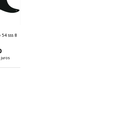
 54 sss 8
0
 juros