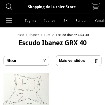
0
Shopping do Luthier Store
Tagima
Ibanez
SX
Fender
Yamah
Início
>
Ibanez
>
GRX
>
Escudo Ibanez GRX 40
Escudo Ibanez GRX 40
Filtrar