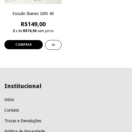
Escudo Ibanez GRX 40
R$149,00
2
x de
R$74,50
sem juros
COMPRAR
Institucional
Início
Contato
Trocas e Devoluções
Política de Privacidade