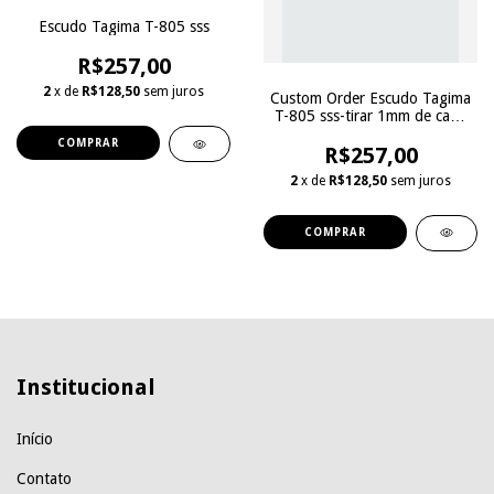
Escudo Tagima T-805 sss
R$257,00
2
x de
R$128,50
sem juros
Custom Order Escudo Tagima
T-805 sss-tirar 1mm de cada
lado na ponte/ sem furos do
COMPRAR
pot/ ref. 6159
R$257,00
2
x de
R$128,50
sem juros
COMPRAR
Institucional
Início
Contato