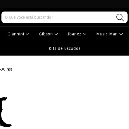
Giannini
Gibson
Ibanez
Music Man
Kits de Escudos
530 hss