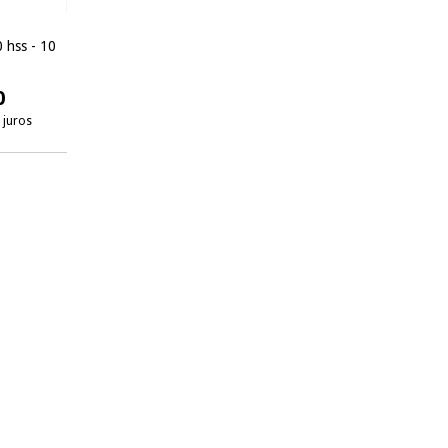
 hss - 10
0
 juros