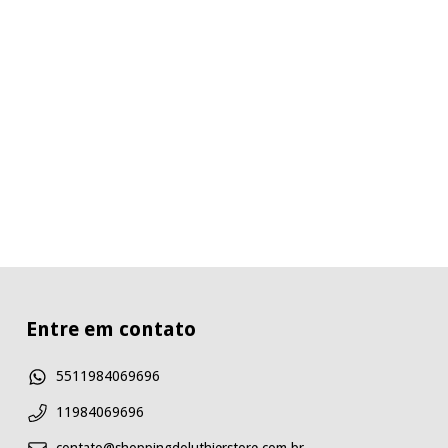
Entre em contato
5511984069696
11984069696
contato@shoppingdoluthierstore.com.br