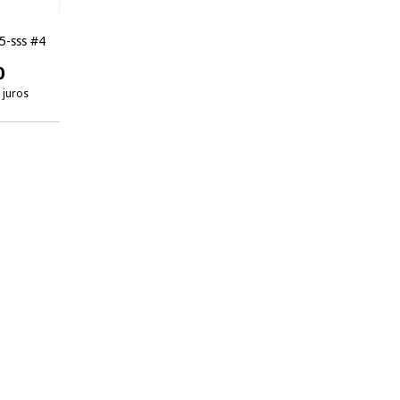
5-sss #4
0
 juros