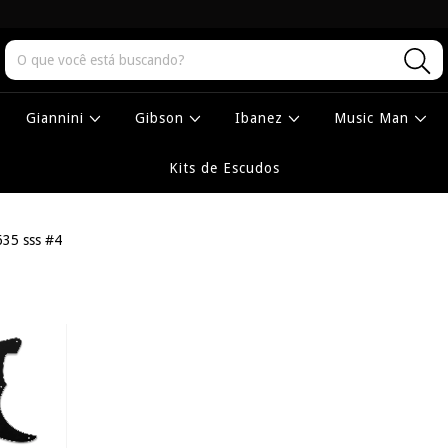
Giannini
Gibson
Ibanez
Music Man
Kits de Escudos
635 sss #4